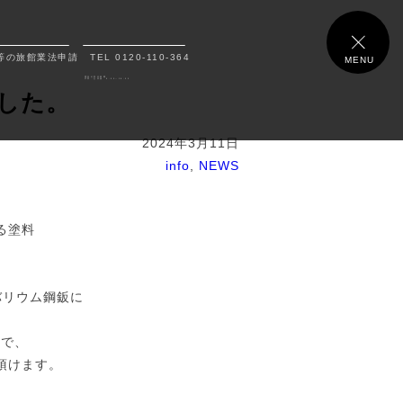
等の旅館業法申請
TEL 0120-110-364
MENU
電話の受付時間
平日・土日祝 9:00～18:00
した。
2024年3月11日
info
,
NEWS
る塗料
バリウム鋼鈑に
。
ので、
頂けます。