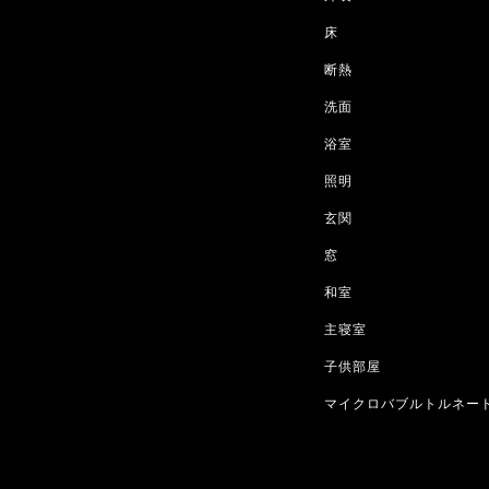
床
断熱
洗面
浴室
照明
玄関
窓
和室
主寝室
子供部屋
マイクロバブルトルネー