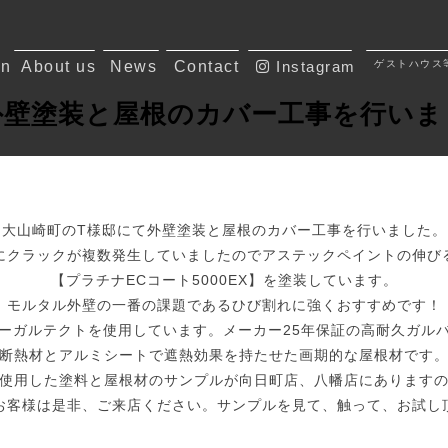
on
About us
News
Contact
Instagram
ゲストハウス
外壁塗装と屋根のカバー工事を行いま
大山崎町のT様邸にて外壁塗装と屋根のカバー工事を行いました。
にクラックが複数発生していましたのでアステックペイントの伸び
【プラチナECコート5000EX】を塗装しています。
モルタル外壁の一番の課題であるひび割れに強くおすすめです！
ーガルテクトを使用しています。メーカー25年保証の高耐久ガル
断熱材とアルミシートで遮熱効果を持たせた画期的な屋根材です
使用した塗料と屋根材のサンプルが向日町店、八幡店にあります
お客様は是非、ご来店ください。サンプルを見て、触って、お試し