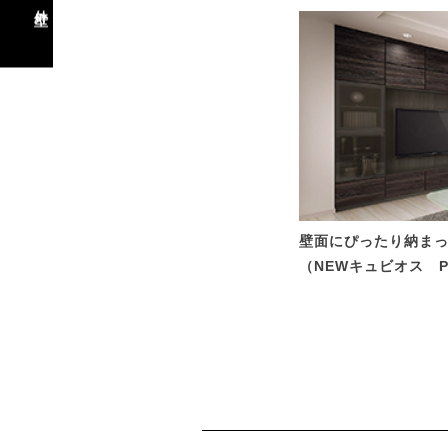
外壁
壁面にぴったり納ま
（NEWキュビオス Pa