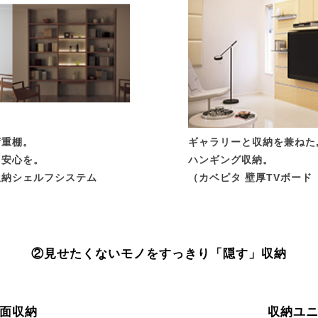
荷重棚。
ギャラリーと収納を兼ねた
と安心を。
ハンギング収納。
収納シェルフシステム
（カベピタ 壁厚TVボード
②見せたくないモノをすっきり「隠す」収納
面収納
収納ユ