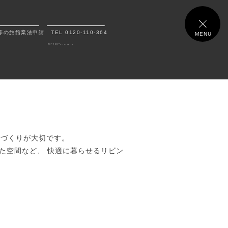
等の旅館業法申請
TEL 0120-110-364
MENU
電話の受付時間
平日・土日祝 9:00～18:00
間づくりが大切です。
た空間など、 快適に暮らせるリビン