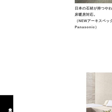
日本の石材が持つや
床暖房対応。
（NEWアーキスペ
Panasonic）