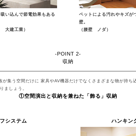
を吸い込んで節電効果もある
ペットによる汚れやキズが
壁。
と 大建工業）
（腰壁 ノダ）
-POINT 2-
収納
族が集う空間だけに 家具やAV機器だけでなくさまざまな物が持ち
くりましょう。
①空間演出と収納を兼ねた「飾る」収納
フシステム
ハンキン