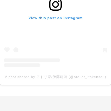
View this post on Instagram
A post shared by アトリ家/伊藤建装 (@atelier_itokensou)